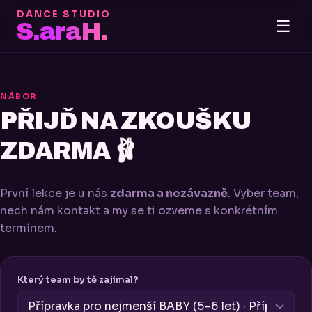
DANCE STUDIO
☰
S.araH.
NÁBOR
PŘIJĎ NA ZKOUŠKU
ZDARMA 🩰
První lekce je u nás
zdarma a nezávazně
. Vyber team,
nech nám kontakt a my se ti ozveme s konkrétním
termínem.
Který team by tě zajímal?