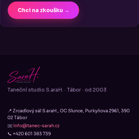
Chci na zkoušku →
Taneční studio S.araH. · Tábor · od 2003
📍 Zrcadlový sál S.araH., OC Slunce, Purkyňova 2961, 390
02 Tábor
✉️
info@tanec-sarah.cz
📞 +420 601 383 739